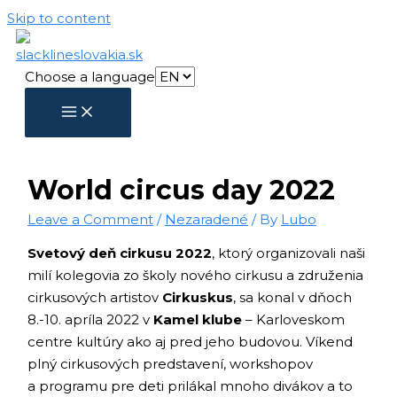
Skip to content
Choose a language
World circus day 2022
Leave a Comment
/
Nezaradené
/ By
Lubo
Svetový deň cirkusu 2022
, ktorý organizovali naši
milí kolegovia zo školy nového cirkusu a združenia
cirkusových artistov
Cirkuskus
, sa konal v dňoch
8.-10. apríla 2022 v
Kamel klube
– Karloveskom
centre kultúry ako aj pred jeho budovou. Víkend
plný cirkusových predstavení, workshopov
a programu pre deti prilákal mnoho divákov a to