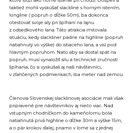
ktoré slúži ako horné istenie pri chôdzi. Dospelí si
taktiež mohli vyskúšať slackline s horným istením,
longline ( popruh o dĺžke 50m), ba dokonca
otestovať svoje sily pri šplhaní na lajnu
z odsedkového lana. Táto atrakcia imitovala
situáciu, kedy slackliner padne na highline (popruh
natiahnutý vo výške) do istiaceho lana, a visí pod
hlavným popruhom. Nato aby sa dostal späť na
popruh, musí vynaložiť silu a technické zručnosti
šplhania, čo si vyskúšali aj naši návštevníci,
v zľahčených podmienkach, iba meter nad zemou.
Členovia Slovenskej slacklinovej asociácie mali však
pripravené pre návštevníkov aj niečo viac. Nad
vstupným chodníčkom do kameňolomu bola
natiahnutá prvá highline o dĺžke 30m a výške 15m,
a o pár krokov ďalej, priamo v lome sa z jednej