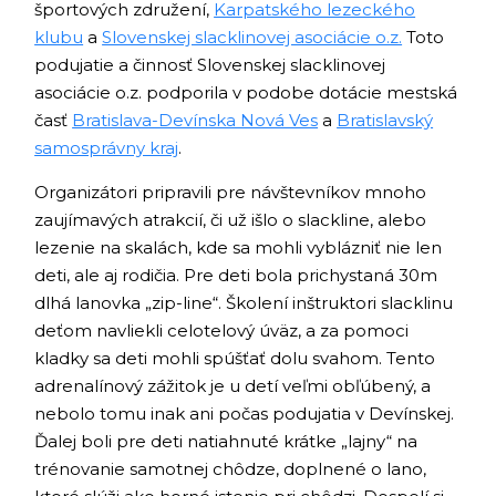
športových združení,
Karpatského lezeckého
klubu
a
Slovenskej slacklinovej asociácie o.z.
Toto
podujatie a činnosť Slovenskej slacklinovej
asociácie o.z. podporila v podobe dotácie mestská
časť
Bratislava-Devínska Nová Ves
a
Bratislavský
samosprávny kraj
.
Organizátori pripravili pre návštevníkov mnoho
zaujímavých atrakcií, či už išlo o slackline, alebo
lezenie na skalách, kde sa mohli vyblázniť nie len
deti, ale aj rodičia. Pre deti bola prichystaná 30m
dlhá lanovka „zip-line“. Školení inštruktori slacklinu
deťom navliekli celotelový úväz, a za pomoci
kladky sa deti mohli spúšťať dolu svahom. Tento
adrenalínový zážitok je u detí veľmi obľúbený, a
nebolo tomu inak ani počas podujatia v Devínskej.
Ďalej boli pre deti natiahnuté krátke „lajny“ na
trénovanie samotnej chôdze, doplnené o lano,